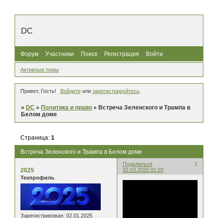
DC
Форум
Участники
Поиск
Регистрация
Войти
Активные темы
Привет, Гость!
Войдите
или
зарегистрируйтесь
.
»
DC
»
Политика и право
»
Встреча Зеленского и Трампа в
Белом доме
Страница:
1
Встреча Зеленского и Трампа в Белом доме
Поделиться
1
2025
02.03.2025 01:20
Техпрофиль
Зарегистрирован
: 02.01.2025